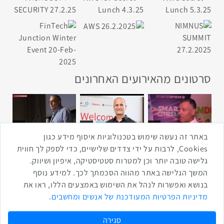
סרטונים מהאירועים האחרונים
1:43
2:33
4:00
כנס ערים חכמות
כנס מפעיל
כנס בריאות דיגיטלית
באתר זה נעשה שימוש בטכנולוגיות איסוף מידע כגון
Cookies, לרבות על ידי צדדים שלישיים, כדי לספק לך חווית
גלישה טובה יותר וכן למטרות סטטיסטיקה, איפיון ושיווק.
2:32
1:14
3:52
המשך הגלישה באתר מהווה הסכמתך לכך. למידע נוסף
כנס RPA
כנס בינת יערות הכרמל
כנס F5
בנושא ואפשרות לנהל את השימוש באמצעים הללו, ראו את
מדיניות הפרטיות המעודכנת של אנשים ומחשבים
.
שתפו ברשת
שתף בטוויטר
שתף בפייסבוק
שתף בלינקדאין
שתף בווטסאפ
שתף בטלגרם
סגירה