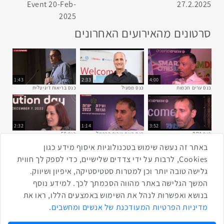
סרטונים מהאירועים האחרונים
1:43
2:33
4:00
כנס ערים חכמות
כנס מפעיל
כנס בריאות דיגיטלית
2:32
1:14
3:52
כנס RPA
כנס בינת יערות הכרמל
כנס F5
באתר זה נעשה שימוש בטכנולוגיות איסוף מידע כגון
שתפו ברשת
Cookies, לרבות על ידי צדדים שלישיים, כדי לספק לך חווית
גלישה טובה יותר וכן למטרות סטטיסטיקה, איפיון ושיווק.
שתף בטוויטר
שתף בפייסבוק
שתף בלינקדאין
שתף בווטסאפ
שתף בטלגרם
המשך הגלישה באתר מהווה הסכמתך לכך. למידע נוסף
בנושא ואפשרות לנהל את השימוש באמצעים הללו, ראו את
מדיניות הפרטיות המעודכנת של אנשים ומחשבים
.