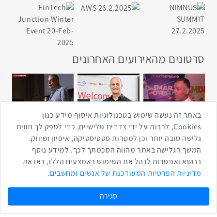
סרטונים מהאירועים האחרונים
1:43
2:33
4:00
כנס ערים חכמות
כנס מפעיל
כנס בריאות דיגיטלית
באתר זה נעשה שימוש בטכנולוגיות איסוף מידע כגון
Cookies, לרבות על ידי צדדים שלישיים, כדי לספק לך חווית
גלישה טובה יותר וכן למטרות סטטיסטיקה, איפיון ושיווק.
2:32
1:14
3:52
המשך הגלישה באתר מהווה הסכמתך לכך. למידע נוסף
כנס RPA
כנס בינת יערות הכרמל
כנס F5
בנושא ואפשרות לנהל את השימוש באמצעים הללו, ראו את
מדיניות הפרטיות המעודכנת של אנשים ומחשבים
.
שתפו ברשת
שתף בטוויטר
שתף בפייסבוק
שתף בלינקדאין
שתף בווטסאפ
שתף בטלגרם
סגירה